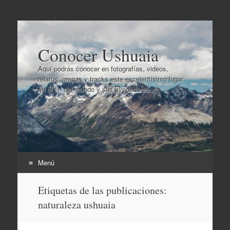
Conocer Ushuaia
Aquí podrás conocer en fotografías, videos,
relatos, mapas y tracks este excelentísimo lugar
en el fin del mundo y sus alrededores..
Menú
Ir
Etiquetas de las publicaciones:
al
naturaleza ushuaia
contenido