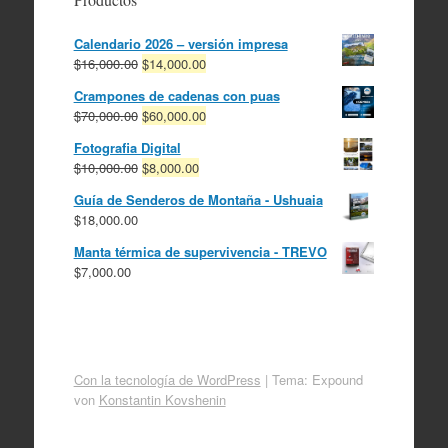
Calendario 2026 – versión impresa
El
El
$
16,000.00
$
14,000.00
precio
precio
Crampones de cadenas con puas
original
actual
El
El
$
70,000.00
$
60,000.00
era:
es:
precio
precio
$16,000.00.
$14,000.00.
Fotografia Digital
original
actual
El
El
$
10,000.00
$
8,000.00
era:
es:
precio
precio
$70,000.00.
$60,000.00.
Guía de Senderos de Montaña - Ushuaia
original
actual
$
18,000.00
era:
es:
$10,000.00.
$8,000.00.
Manta térmica de supervivencia - TREVO
$
7,000.00
Con la tecnología de WordPress
|
Tema: Expound
von
Konstantin Kovshenin