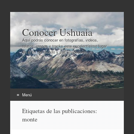
Conocer Ushuaia
Aquí podrás conocer en fotografías, videos,
relatos, mapas y tracks este excelentísimo lugar
en el fin del mundo y sus alrededores..
Menú
Ir
Etiquetas de las publicaciones:
al
monte
contenido