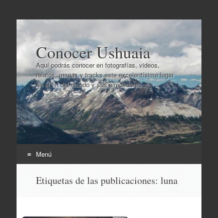
Conocer Ushuaia
Aquí podrás conocer en fotografías, videos,
relatos, mapas y tracks este excelentísimo lugar
en el fin del mundo y sus alrededores..
Menú
Ir
Etiquetas de las publicaciones:
luna
al
contenido