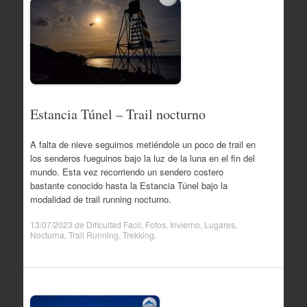
Estancia Túnel – Trail nocturno
A falta de nieve seguimos metiéndole un poco de trail en
los senderos fueguinos bajo la luz de la luna en el fin del
mundo. Esta vez recorriendo un sendero costero
bastante conocido hasta la Estancia Túnel bajo la
modalidad de trail running nocturno.
13/07/2023
de
Dificultad Facil
,
Fotos
,
Invierno
,
Lugares
,
Nocturna
,
Trail Running
,
Trekking
.