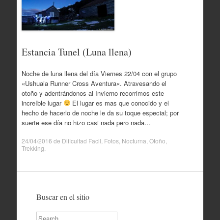
Estancia Tunel (Luna llena)
Noche de luna llena del día Viernes 22/04 con el grupo
«Ushuaia Runner Cross Aventura«. Atravesando el
otoño y adentrándonos al Invierno recorrimos este
increíble lugar
El lugar es mas que conocido y el
hecho de hacerlo de noche le da su toque especial; por
suerte ese día no hizo casi nada pero nada…
24/04/2016
de
Dificultad Facil
,
Fotos
,
Nocturna
,
Otoño
,
Trekking
.
Buscar en el sitio
Search