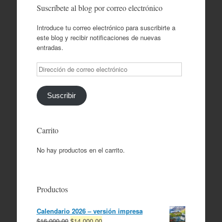
Suscríbete al blog por correo electrónico
Introduce tu correo electrónico para suscribirte a
este blog y recibir notificaciones de nuevas
entradas.
Dirección
de
correo
electrónico
Suscribir
Carrito
No hay productos en el carrito.
Productos
Calendario 2026 – versión impresa
El
El
$
16,000.00
$
14,000.00