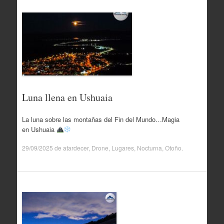
Luna llena en Ushuaia
La luna sobre las montañas del Fin del Mundo…Magia
en Ushuaia
29/09/2025
de
atardecer
,
Drone
,
Lugares
,
Nocturna
,
Otoño
.