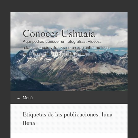
Conocer Ushuaia
Aquí podrás conocer en fotografías, videos,
relatos, mapas y tracks este excelentísimo lugar
en el fin del mundo y sus alrededores..
Menú
Ir
Etiquetas de las publicaciones:
luna
al
llena
contenido