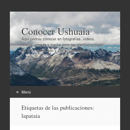
Conocer Ushuaia
Aquí podrás conocer en fotografías, videos,
relatos, mapas y tracks este excelentísimo lugar
en el fin del mundo y sus alrededores..
Menú
Ir
Etiquetas de las publicaciones:
al
lapataia
contenido