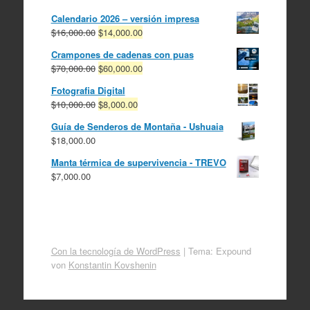
Calendario 2026 – versión impresa
El
El
$
16,000.00
$
14,000.00
precio
precio
Crampones de cadenas con puas
original
actual
El
El
$
70,000.00
$
60,000.00
era:
es:
precio
precio
$16,000.00.
$14,000.00.
Fotografia Digital
original
actual
El
El
$
10,000.00
$
8,000.00
era:
es:
precio
precio
$70,000.00.
$60,000.00.
Guía de Senderos de Montaña - Ushuaia
original
actual
$
18,000.00
era:
es:
$10,000.00.
$8,000.00.
Manta térmica de supervivencia - TREVO
$
7,000.00
Con la tecnología de WordPress
|
Tema: Expound
von
Konstantin Kovshenin