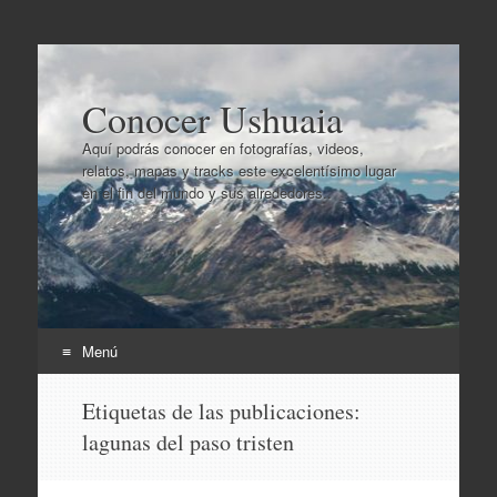
Conocer Ushuaia
Aquí podrás conocer en fotografías, videos,
relatos, mapas y tracks este excelentísimo lugar
en el fin del mundo y sus alrededores..
Menú
Ir
Etiquetas de las publicaciones:
al
lagunas del paso tristen
contenido