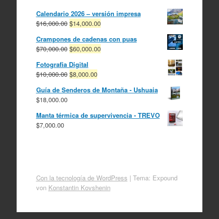
Calendario 2026 – versión impresa
El
El
$
16,000.00
$
14,000.00
precio
precio
Crampones de cadenas con puas
original
actual
El
El
$
70,000.00
$
60,000.00
era:
es:
precio
precio
$16,000.00.
$14,000.00.
Fotografia Digital
original
actual
El
El
$
10,000.00
$
8,000.00
era:
es:
precio
precio
$70,000.00.
$60,000.00.
Guía de Senderos de Montaña - Ushuaia
original
actual
$
18,000.00
era:
es:
$10,000.00.
$8,000.00.
Manta térmica de supervivencia - TREVO
$
7,000.00
Con la tecnología de WordPress
|
Tema: Expound
von
Konstantin Kovshenin