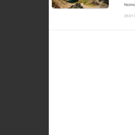
hicim
26/01