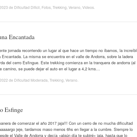
/2023
de
Dificultad Dificil
,
Fotos
,
Trekking
,
Verano
,
Videos
.
una Encantada
nte jornada recorriendo un lugar al que hace un tiempo no íbamos, la increíb
 Encantada. La misma se encuentra en el valle de Andorra, sobre la ladera
rda del cerro Esfingue. Este trekking comienza en la tranquera de andorra (al
de camino, se puede dejar el auto en el lugar a 4,2 kms…
/2022
de
Dificultad Moderada
,
Trekking
,
Verano
.
o Esfinge
anera de comenzar el año 2017 jaja!!! Con un cerro de no mucha dificultad
laaaaargo jeje, tardamos maso menos 6hs en llegar a la cumbre. Siempre lo
esde el Valle de Andorra y decía «algún día te subiré» jaja, hasta que lo