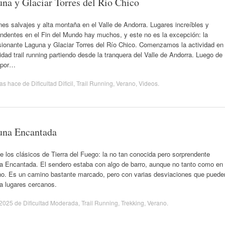
na y Glaciar Torres del Rio Chico
es salvajes y alta montaña en el Valle de Andorra. Lugares increíbles y
ndentes en el Fin del Mundo hay muchos, y este no es la excepción: la
sionante Laguna y Glaciar Torres del Río Chico. Comenzamos la actividad en
dad trail running partiendo desde la tranquera del Valle de Andorra. Luego de
 por…
ras hace
de
Dificultad Dificil
,
Trail Running
,
Verano
,
Videos
.
una Encantada
e los clásicos de Tierra del Fuego: la no tan conocida pero sorprendente
a Encantada. El sendero estaba con algo de barro, aunque no tanto como en
rno. Es un camino bastante marcado, pero con varias desviaciones que puede
 a lugares cercanos.
/2025
de
Dificultad Moderada
,
Trail Running
,
Trekking
,
Verano
.