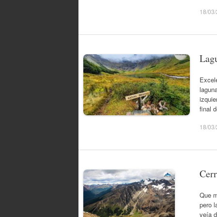
18/03
Lag
Excele
laguna
izquie
final 
18/03
Cerr
Que m
pero 
veía d