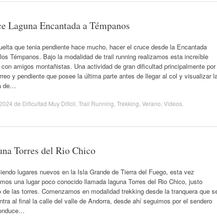
ce Laguna Encantada a Témpanos
uelta que tenia pendiente hace mucho, hacer el cruce desde la Encantada
los Témpanos. Bajo la modalidad de trail running realizamos esta increíble
 con amigos montañistas. Una actividad de gran dificultad principalmente por
rreo y pendiente que posee la última parte antes de llegar al col y visualizar l
a de…
/2024
de
Dificultad Muy Dificil
,
Trail Running
,
Trekking
,
Verano
,
Videos
.
na Torres del Rio Chico
endo lugares nuevos en la Isla Grande de Tierra del Fuego, esta vez
imos una lugar poco conocido llamada laguna Torres del Rio Chico, justo
o de las torres. Comenzamos en modalidad trekking desde la tranquera que s
tra al final la calle del valle de Andorra, desde ahí seguimos por el sendero
conduce…