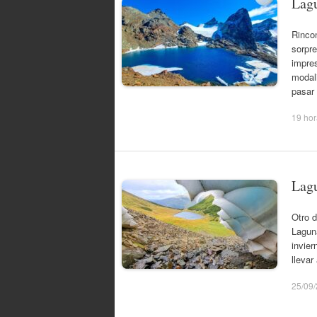
Lagu
Rincon
sorpre
impre
modali
pasar
19 ho
Lag
Otro d
Lagun
invie
llevar
25/09