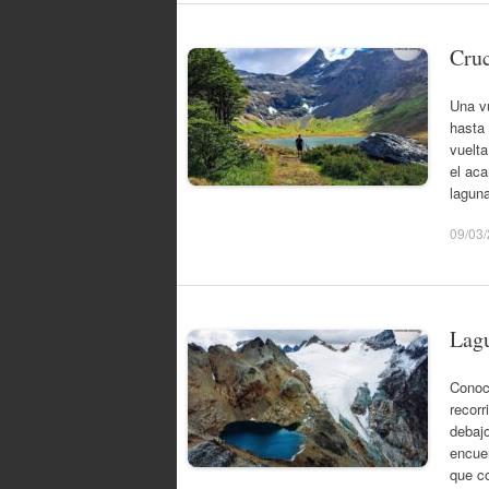
Cru
Una v
hasta 
vuelta
el aca
lagun
09/03
Lagu
Conoci
recorr
debaj
encuen
que 