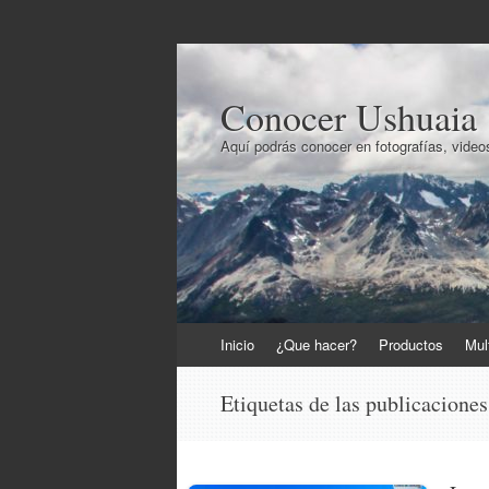
Conocer Ushuaia
Aquí podrás conocer en fotografías, videos
Ir
Inicio
¿Que hacer?
Productos
Mul
al
contenido
Etiquetas de las publicacione