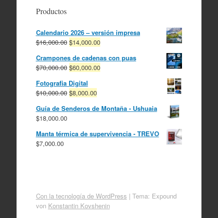
Productos
Calendario 2026 – versión impresa
El
El
$
16,000.00
$
14,000.00
precio
precio
Crampones de cadenas con puas
original
actual
El
El
$
70,000.00
$
60,000.00
era:
es:
precio
precio
$16,000.00.
$14,000.00.
Fotografia Digital
original
actual
El
El
$
10,000.00
$
8,000.00
era:
es:
precio
precio
$70,000.00.
$60,000.00.
Guía de Senderos de Montaña - Ushuaia
original
actual
$
18,000.00
era:
es:
$10,000.00.
$8,000.00.
Manta térmica de supervivencia - TREVO
$
7,000.00
Con la tecnología de WordPress
|
Tema: Expound
von
Konstantin Kovshenin