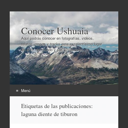
Conocer Ushuaia
Aquí podrás conocer en fotografías, videos,
relatos, mapas y tracks este excelentísimo lugar
en el fin del mundo y sus alrededores..
Menú
Ir
Etiquetas de las publicaciones:
al
laguna diente de tiburon
contenido