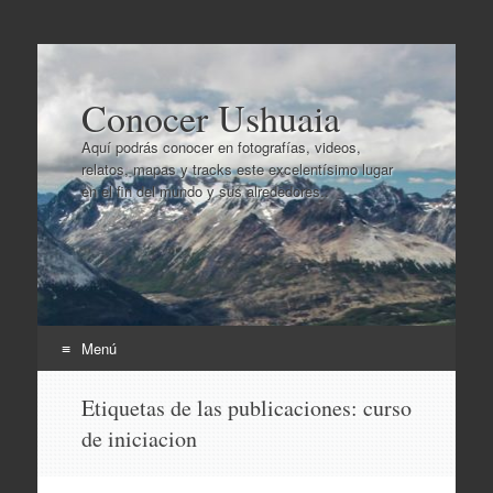
Conocer Ushuaia
Aquí podrás conocer en fotografías, videos,
relatos, mapas y tracks este excelentísimo lugar
en el fin del mundo y sus alrededores..
Menú
Ir
Etiquetas de las publicaciones:
curso
al
de iniciacion
contenido