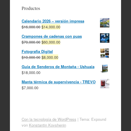
Productos
Calendario 2026 – versión impresa
El
El
$
16,000.00
$
14,000.00
precio
precio
Crampones de cadenas con puas
original
actual
El
El
$
70,000.00
$
60,000.00
era:
es:
precio
precio
$16,000.00.
$14,000.00.
Fotografia Digital
original
actual
El
El
$
10,000.00
$
8,000.00
era:
es:
precio
precio
$70,000.00.
$60,000.00.
Guía de Senderos de Montaña - Ushuaia
original
actual
$
18,000.00
era:
es:
$10,000.00.
$8,000.00.
Manta térmica de supervivencia - TREVO
$
7,000.00
Con la tecnología de WordPress
|
Tema: Expound
von
Konstantin Kovshenin