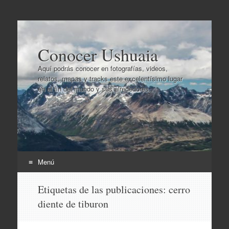
Conocer Ushuaia
Aquí podrás conocer en fotografías, videos,
relatos, mapas y tracks este excelentísimo lugar
en el fin del mundo y sus alrededores..
Menú
Ir
Etiquetas de las publicaciones:
cerro
al
diente de tiburon
contenido