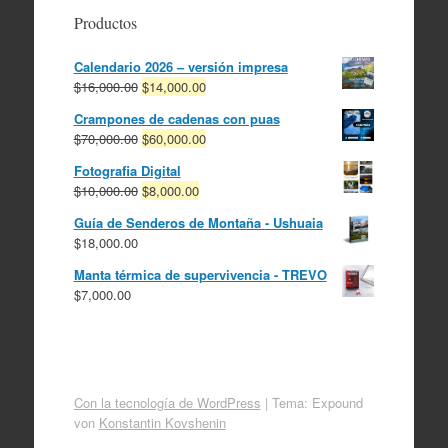
Productos
Calendario 2026 – versión impresa
El
El
$
16,000.00
$
14,000.00
precio
precio
Crampones de cadenas con puas
original
actual
El
El
$
70,000.00
$
60,000.00
era:
es:
precio
precio
$16,000.00.
$14,000.00.
Fotografia Digital
original
actual
El
El
$
10,000.00
$
8,000.00
era:
es:
precio
precio
$70,000.00.
$60,000.00.
Guía de Senderos de Montaña - Ushuaia
original
actual
$
18,000.00
era:
es:
$10,000.00.
$8,000.00.
Manta térmica de supervivencia - TREVO
$
7,000.00
Con la tecnología de WordPress
|
Tema: Expound
von
Konstantin Kovshenin