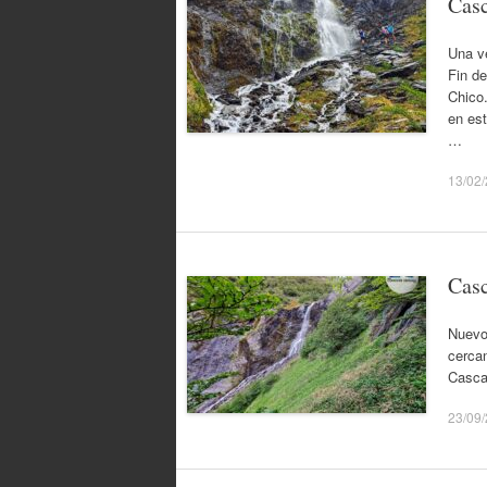
Casc
Una ve
Fin de
Chico.
en est
…
13/02
Casc
Nuevo
cercan
Casca
23/09