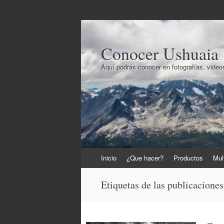
Conocer Ushuaia
Aquí podrás conocer en fotografías, videos
Ir
Inicio
¿Que hacer?
Productos
Mul
al
contenido
Etiquetas de las publicacione