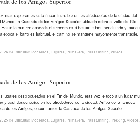
ada de los Amigos Superior
z más exploramos este rincón increíble en los alrededores de la ciudad del
l Mundo: la Cascada de los Amigos Superior, ubicada sobre el valle del Río
 Hasta la primera cascada el sendero está bastante bien señalizado y, aunq
a época el barro es habitual, el camino se mantiene mayormente transitable.
/2026
de
Dificultad Moderada
,
Lugares
,
Primavera
,
Trail Running
,
Videos
.
ada de los Amigos Superior
s lugares desbloqueados en el Fin del Mundo, esta vez le tocó a un lugar mu
o y casi desconocido en los alrededores de la ciudad. Arriba de la famosa
da de los Amigos, encontramos la Cascada de los Amigos Superior.
/2025
de
Dificultad Moderada
,
Lugares
,
Primavera
,
Trail Running
,
Trekking
,
Videos
.