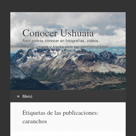
Conocer Ushuaia
Aquí podrás conocer en fotografías, videos,
relatos, mapas y tracks este excelentísimo lugar
en el fin del mundo y sus alrededores..
Menú
Ir
Etiquetas de las publicaciones:
al
caranchos
contenido