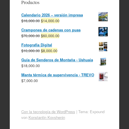
Productos
Calendario 2026 – versión impresa
El
El
$
16,000.00
$
14,000.00
precio
precio
Crampones de cadenas con puas
original
actual
El
El
$
70,000.00
$
60,000.00
era:
es:
precio
precio
$16,000.00.
$14,000.00.
Fotografia Digital
original
actual
El
El
$
10,000.00
$
8,000.00
era:
es:
precio
precio
$70,000.00.
$60,000.00.
Guía de Senderos de Montaña - Ushuaia
original
actual
$
18,000.00
era:
es:
$10,000.00.
$8,000.00.
Manta térmica de supervivencia - TREVO
$
7,000.00
Con la tecnología de WordPress
|
Tema: Expound
von
Konstantin Kovshenin