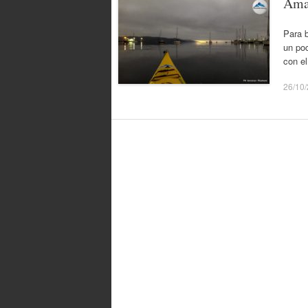
Ama
Para 
un poc
con el
26/10