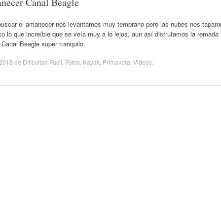
necer Canal Beagle
buscar el amanecer nos levantamos muy temprano pero las nubes nos taparo
o lo que increíble que se veía muy a lo lejos, aun así disfrutamos la remada
 Canal Beagle super tranquilo.
/2018
de
Dificultad Facil
,
Fotos
,
Kayak
,
Primavera
,
Videos
.