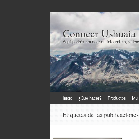
Conocer Ushuaia
Aquí podrás conocer en fotografías, videos
Ir
Inicio
¿Que hacer?
Productos
Mul
al
contenido
Etiquetas de las publicacione