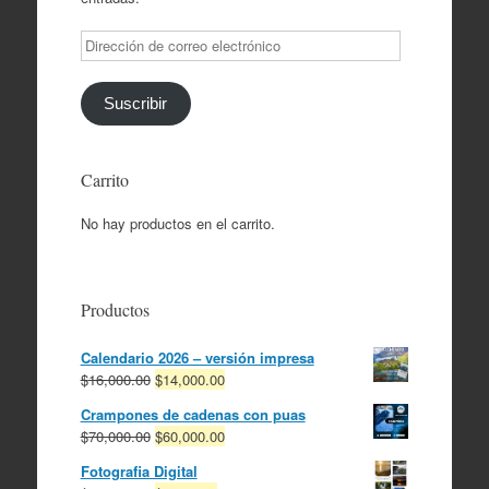
Dirección
de
correo
electrónico
Suscribir
Carrito
No hay productos en el carrito.
Productos
Calendario 2026 – versión impresa
El
El
$
16,000.00
$
14,000.00
precio
precio
Crampones de cadenas con puas
original
actual
El
El
$
70,000.00
$
60,000.00
era:
es:
precio
precio
$16,000.00.
$14,000.00.
Fotografia Digital
original
actual