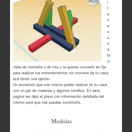
i
t
e
n
e
s
u
n
a
bi
ci
cleta de montaña o de ruta y la queres convertir en fija
para realizar tus entrenamientos sin moverte de tu casa,
acá tenes una opción.
Un accesorio que vos mismo podes realizar en tu casa
con un par de maderas y algunos tornillos. En esta
pagina les dejo el plano con información detallada del
mismo para que vos puedas construirlo.
Medidas