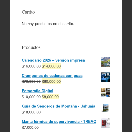
Carrito
No hay productos en el carrito.
Productos
Calendario 2026 – versión impresa
El
El
$
16,000.00
$
14,000.00
precio
precio
Crampones de cadenas con puas
original
actual
El
El
$
70,000.00
$
60,000.00
era:
es:
precio
precio
$16,000.00.
$14,000.00.
Fotografia Digital
original
actual
El
El
$
10,000.00
$
8,000.00
era:
es:
precio
precio
$70,000.00.
$60,000.00.
Guía de Senderos de Montaña - Ushuaia
original
actual
$
18,000.00
era:
es:
$10,000.00.
$8,000.00.
Manta térmica de supervivencia - TREVO
$
7,000.00