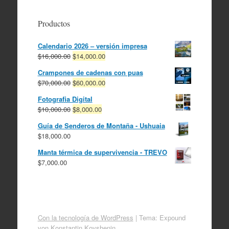
Productos
Calendario 2026 – versión impresa
El
El
$
16,000.00
$
14,000.00
precio
precio
Crampones de cadenas con puas
original
actual
El
El
$
70,000.00
$
60,000.00
era:
es:
precio
precio
$16,000.00.
$14,000.00.
Fotografia Digital
original
actual
El
El
$
10,000.00
$
8,000.00
era:
es:
precio
precio
$70,000.00.
$60,000.00.
Guía de Senderos de Montaña - Ushuaia
original
actual
$
18,000.00
era:
es:
$10,000.00.
$8,000.00.
Manta térmica de supervivencia - TREVO
$
7,000.00
Con la tecnología de WordPress
|
Tema: Expound
von
Konstantin Kovshenin