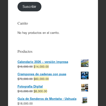
correo
electrónico
Suscribir
Carrito
No hay productos en el carrito.
Productos
Calendario 2026 – versión impresa
El
El
$
16,000.00
$
14,000.00
precio
precio
Crampones de cadenas con puas
original
actual
El
El
$
70,000.00
$
60,000.00
era:
es:
precio
precio
$16,000.00.
$14,000.00.
Fotografia Digital
original
actual
El
El
$
10,000.00
$
8,000.00
era:
es:
precio
precio
$70,000.00.
$60,000.00.
Guía de Senderos de Montaña - Ushuaia
original
actual
$
18,000.00
era:
es: