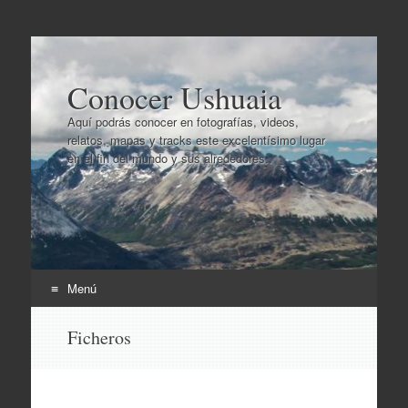
Conocer Ushuaia
Aquí podrás conocer en fotografías, videos,
relatos, mapas y tracks este excelentísimo lugar
en el fin del mundo y sus alrededores..
Menú
Ir
Ficheros
al
contenido