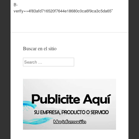
B-
verify=»4f83afd716520f7644e18680c0ca6f9ca3c5da65″
Buscar en el sitio
Search