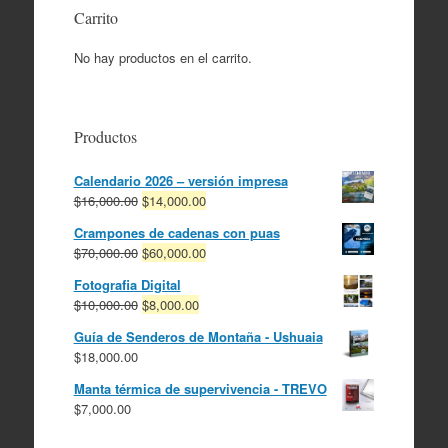
Carrito
No hay productos en el carrito.
Productos
Calendario 2026 – versión impresa
El
El
$
16,000.00
$
14,000.00
precio
precio
Crampones de cadenas con puas
original
actual
El
El
$
70,000.00
$
60,000.00
era:
es:
precio
precio
$16,000.00.
$14,000.00.
Fotografia Digital
original
actual
El
El
$
10,000.00
$
8,000.00
era:
es:
precio
precio
$70,000.00.
$60,000.00.
Guía de Senderos de Montaña - Ushuaia
original
actual
$
18,000.00
era:
es:
$10,000.00.
$8,000.00.
Manta térmica de supervivencia - TREVO
$
7,000.00